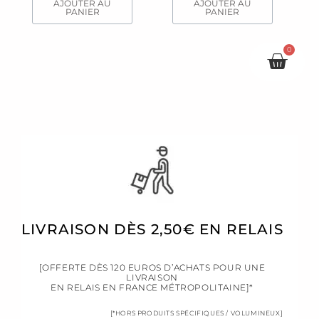
AJOUTER AU
AJOUTER AU
PANIER
PANIER
0
Pani
LIVRAISON DÈS 2,50€ EN RELAIS
[OFFERTE DÈS 120 EUROS D’ACHATS POUR UNE
LIVRAISON
EN RELAIS EN FRANCE MÉTROPOLITAINE]*
[*HORS PRODUITS SPÉCIFIQUES / VOLUMINEUX]