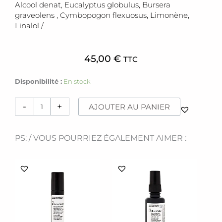
Alcool denat, Eucalyptus globulus, Bursera
graveolens , Cymbopogon flexuosus, Limonène,
Linalol /
45,00
€
TTC
quantité
Disponibilité :
En stock
de
Coffret
-
+
AJOUTER AU PANIER
[
Purification
]
PS: / VOUS POURRIEZ ÉGALEMENT AIMER :