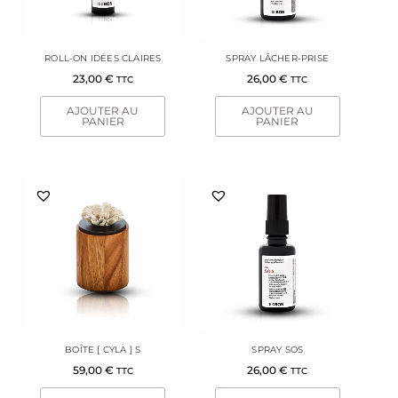
ROLL-ON IDÉES CLAIRES
SPRAY LÂCHER-PRISE
23,00
€
26,00
€
TTC
TTC
AJOUTER AU
AJOUTER AU
PANIER
PANIER
BOÎTE [ CYLA ] S
SPRAY SOS
59,00
€
26,00
€
TTC
TTC