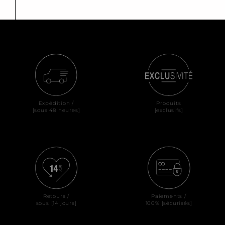
Expédition /
Produits
[sous 48 heures]
[exclusifs]
Retours /
Paiements /
sous [14 jours]
100% [sécurisés]