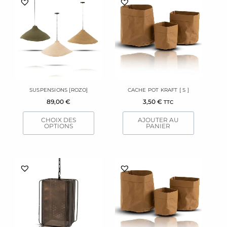
produit
a
plusieurs
variations.
Les
options
peuvent
être
SUSPENSIONS [ROZO]
CACHE POT KRAFT [ S ]
choisies
89,00
€
3,50
€
TTC
sur
la
CHOIX DES
AJOUTER AU
page
OPTIONS
PANIER
du
produit