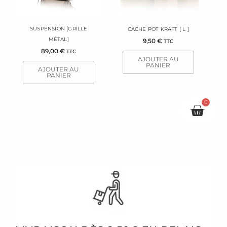
SUSPENSION [GRILLE
CACHE POT KRAFT [ L ]
MÉTAL]
9,50
€
TTC
89,00
€
TTC
AJOUTER AU
PANIER
AJOUTER AU
PANIER
0
Pani