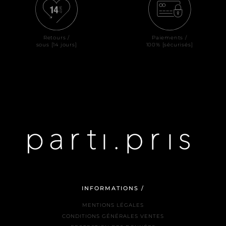
Retours /
Paiements /
sous [14 jours]
100% [sécurisés]
INFORMATIONS /
MENTIONS LÉGALES
CONDITIONS GÉNÉRALES VENTES