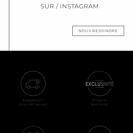
SUR / INSTAGRAM
NOUS REJOINDRE
Expédition /
Produits
[sous 48 heures]
[exclusifs]