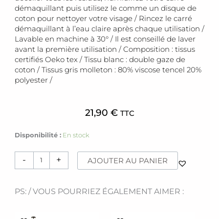
démaquillant puis utilisez le comme un disque de
coton pour nettoyer votre visage / Rincez le carré
démaquillant à l’eau claire après chaque utilisation /
Lavable en machine à 30° / Il est conseillé de laver
avant la première utilisation / Composition : tissus
certifiés Oeko tex / Tissu blanc : double gaze de
coton / Tissus gris molleton : 80% viscose tencel 20%
polyester /
21,90
€
TTC
quantité
Disponibilité :
En stock
de
Coffret
-
+
AJOUTER AU PANIER
[
démaquillant
]
PS: / VOUS POURRIEZ ÉGALEMENT AIMER :
Ce