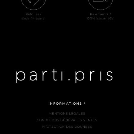
Retours /
Paiements /
sous [14 jours]
100% [sécurisés]
INFORMATIONS /
MENTIONS LÉGALES
CONDITIONS GÉNÉRALES VENTES
PROTECTION DES DONNÉES