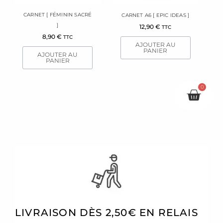
CARNET [ FÉMININ SACRÉ
CARNET A6 [ EPIC IDEAS ]
]
12,90
€
TTC
8,90
€
TTC
AJOUTER AU
PANIER
AJOUTER AU
PANIER
0
Pani
LIVRAISON DÈS 2,50€ EN RELAIS