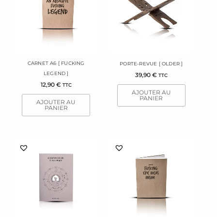
CARNET A6 [ FUCKING
PORTE-REVUE [ OLDER ]
LEGEND ]
39,90
€
TTC
12,90
€
TTC
AJOUTER AU
PANIER
AJOUTER AU
PANIER