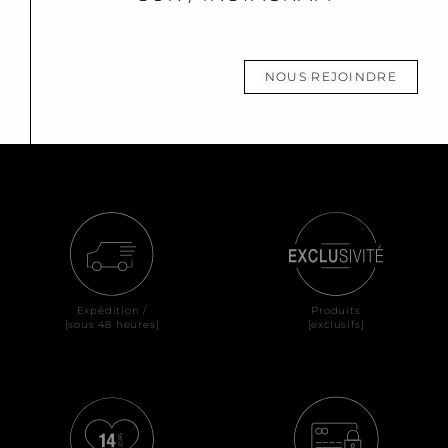
NOUS REJOINDRE
Expédition /
Produits
[sous 48 heures]
[exclusifs]