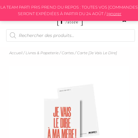
Aller
LA TEAM PARTI PRIS PREND DU REPOS : TOUTES VOS [COMMANDES
au
SERONT EXPÉDIÉES À PARTIR DU 24 AOÛT /
Ignorer
contenu
Recherche
de
produits
Accueil
/
Livres & Papeterie
/
Cartes
/ Carte [Je Vais Le Dire]