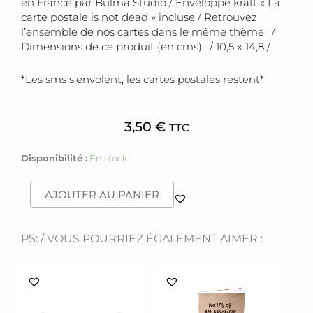
en France par Bulma Studio / Enveloppe kraft « La
carte postale is not dead » incluse / Retrouvez
l’ensemble de nos cartes dans le même thème : /
Dimensions de ce produit (en cms) : / 10,5 x 14,8 /
*Les sms s’envolent, les cartes postales restent*
3,50
€
TTC
quantité
Disponibilité :
En stock
de
Carte
AJOUTER AU PANIER
[anniversaire?
apéro!]
PS: / VOUS POURRIEZ ÉGALEMENT AIMER :