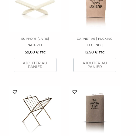
SUPPORT [LIVRE]
CARNET A6 [ FUCKING
NATUREL
LEGEND ]
59,00
€
12,90
€
TTC
TTC
AJOUTER AU
AJOUTER AU
PANIER
PANIER