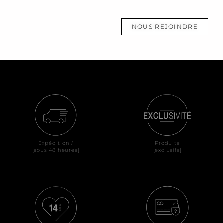
NOUS REJOINDRE
Expédition /
Produits
[sous 48 heures]
[exclusifs]