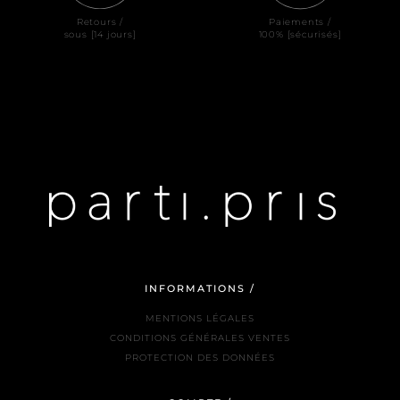
Retours /
Paiements /
sous [14 jours]
100% [sécurisés]
INFORMATIONS /
MENTIONS LÉGALES
CONDITIONS GÉNÉRALES VENTES
PROTECTION DES DONNÉES