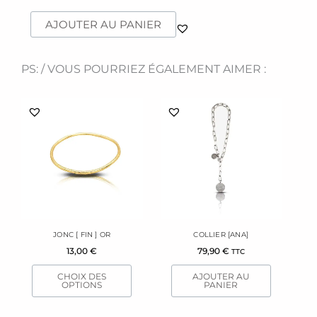
de
Bracelet
AJOUTER AU PANIER
[Cementi]
Silver
PS: / VOUS POURRIEZ ÉGALEMENT AIMER :
Ce
produit
a
plusieurs
variations.
Les
options
peuvent
être
JONC [ FIN ] OR
COLLIER [ANA]
choisies
13,00
€
79,90
€
TTC
sur
la
CHOIX DES
AJOUTER AU
page
OPTIONS
PANIER
du
produit