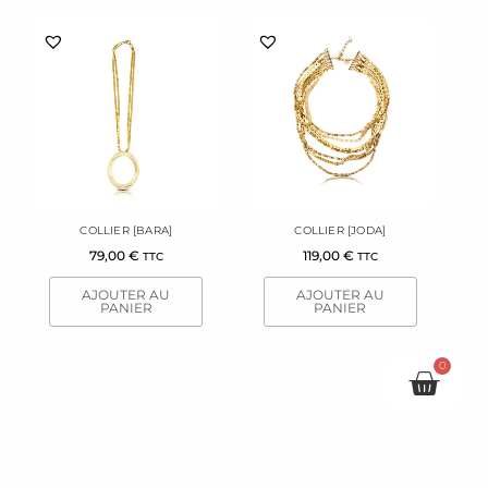
COLLIER [BARA]
COLLIER [JODA]
79,00
€
119,00
€
TTC
TTC
AJOUTER AU
AJOUTER AU
PANIER
PANIER
0
Pani