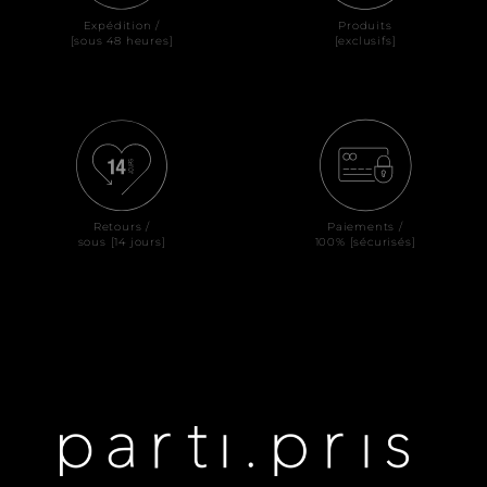
Expédition /
Produits
[sous 48 heures]
[exclusifs]
Retours /
Paiements /
sous [14 jours]
100% [sécurisés]