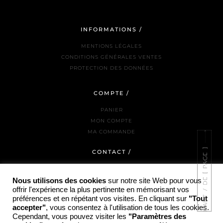
INFORMATIONS /
MENTIONS LÉGALES
CONDITIONS GÉNÉRALES VENTES
PROTECTION DES DONNÉES
COMPTE /
PANIER
MON COMPTE
MA COMMANDE
CONTACT /
NOUS JOINDRE
LA BOUTIQUE
Nous utilisons des cookies
sur notre site Web pour vous
offrir l'expérience la plus pertinente en mémorisant vos
INSTAGRAM
préférences et en répétant vos visites. En cliquant sur
"Tout
accepter"
, vous consentez à l'utilisation de tous les cookies.
Cependant, vous pouvez visiter les
"Paramètres des