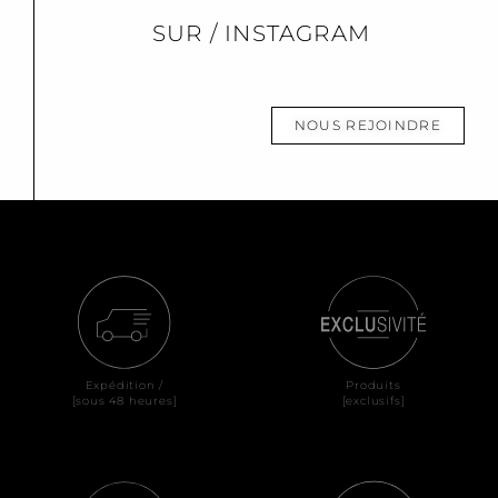
SUR / INSTAGRAM
NOUS REJOINDRE
Expédition /
Produits
[sous 48 heures]
[exclusifs]