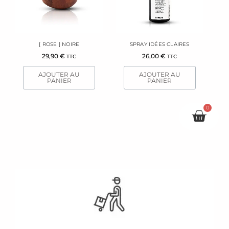
[ ROSE ] NOIRE
SPRAY IDÉES CLAIRES
29,90
€
26,00
€
TTC
TTC
AJOUTER AU
AJOUTER AU
PANIER
PANIER
0
Pani