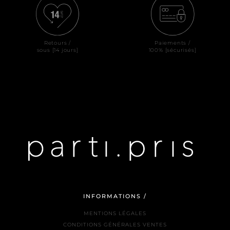
Retours /
Paiements /
sous [14 jours]
100% [sécurisés]
INFORMATIONS /
MENTIONS LÉGALES
CONDITIONS GÉNÉRALES VENTES