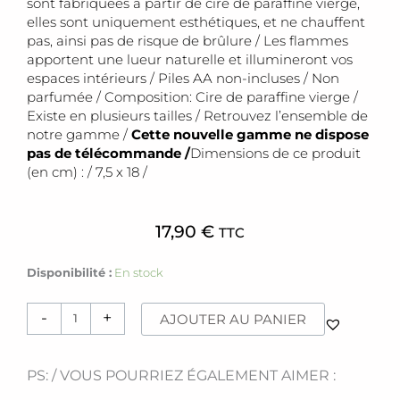
sont fabriquées à partir de cire de paraffine vierge,
elles sont uniquement esthétiques, et ne chauffent
pas, ainsi pas de risque de brûlure / Les flammes
apportent une lueur naturelle et illumineront vos
espaces intérieurs / Piles AA non-incluses / Non
parfumée / Composition: Cire de paraffine vierge /
Existe en plusieurs tailles / Retrouvez l’ensemble de
notre gamme /
Cette nouvelle gamme ne dispose
pas de télécommande /
Dimensions de ce produit
(en cm) : / 7,5 x 18 /
17,90
€
TTC
quantité
Disponibilité :
En stock
de
Bougie
-
+
AJOUTER AU PANIER
Led
[
M
PS: / VOUS POURRIEZ ÉGALEMENT AIMER :
]