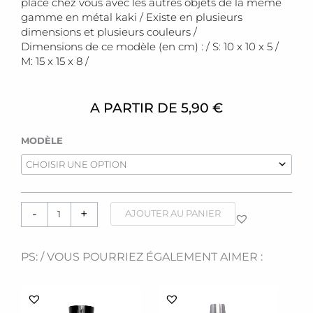
place chez vous avec les autres objets de la même
gamme en métal kaki / Existe en plusieurs
dimensions et plusieurs couleurs /
Dimensions de ce modèle (en cm) : / S: 10 x 10 x 5 /
M: 15 x 15 x 8 /
A PARTIR DE
5,90
€
quantité
MODÈLE
de
Bougeoir
[
métal
-
+
]
AJOUTER AU PANIER
kaki
PS: / VOUS POURRIEZ ÉGALEMENT AIMER :