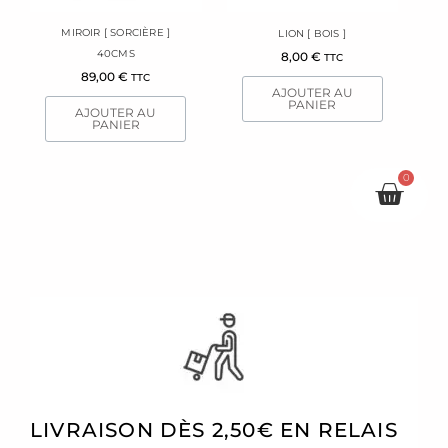
MIROIR [ SORCIÈRE ]
LION [ BOIS ]
40CMS
8,00
€
TTC
89,00
€
TTC
AJOUTER AU
PANIER
AJOUTER AU
PANIER
0
Pani
LIVRAISON DÈS 2,50€ EN RELAIS