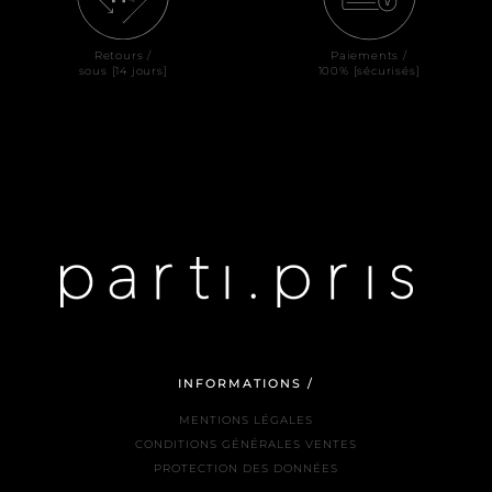
Retours /
Paiements /
sous [14 jours]
100% [sécurisés]
INFORMATIONS /
MENTIONS LÉGALES
CONDITIONS GÉNÉRALES VENTES
PROTECTION DES DONNÉES