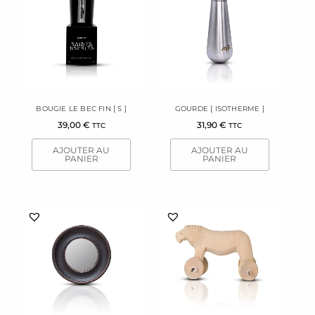
BOUGIE LE BEC FIN [ S ]
GOURDE [ ISOTHERME ]
39,00
€
31,90
€
TTC
TTC
AJOUTER AU
AJOUTER AU
PANIER
PANIER