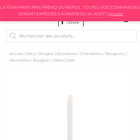
Aller
LA TEAM PARTI PRIS PREND DU REPOS : TOUTES VOS [COMMANDES
au
SERONT EXPÉDIÉES À PARTIR DU 24 AOÛT /
Ignorer
contenu
Recherche
de
produits
Accueil
/
Déco
/
Bougies Décoratives / Chandeliers / Bougeoirs /
Allumettes
/ Bougeoir [ Métal ] Kaki