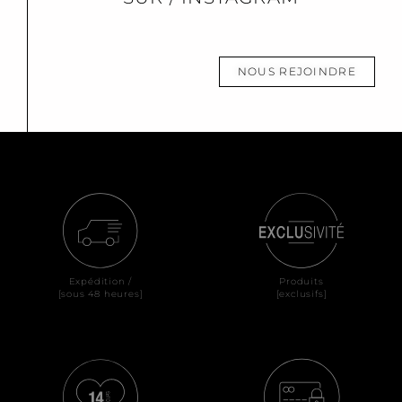
NOUS REJOINDRE
Expédition /
Produits
[sous 48 heures]
[exclusifs]