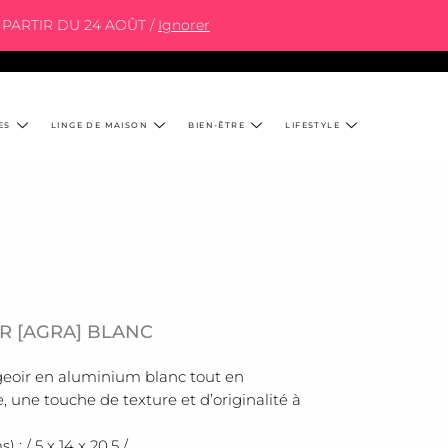
PARTIR DU 24 AOÛT /
Ignorer
ES
LINGE DE MAISON
BIEN-ÊTRE
LIFESTYLE
R [AGRA] BLANC
geoir en aluminium blanc tout en
 une touche de texture et d’originalité à
: / 5 x 14 x 20,5 /