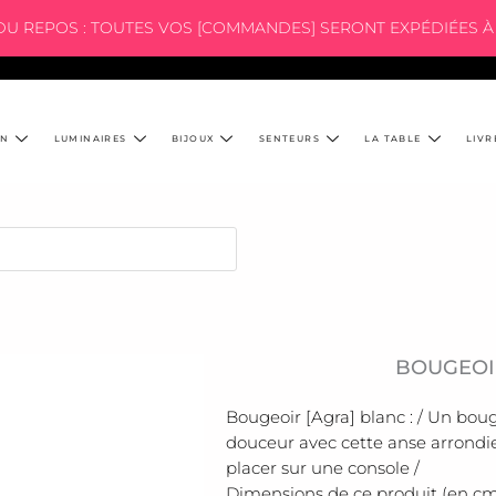
 DU REPOS : TOUTES VOS [COMMANDES] SERONT EXPÉDIÉES À 
ON
LUMINAIRES
BIJOUX
SENTEURS
LA TABLE
LIVR
BOUGEOI
Bougeoir [Agra] blanc : / Un bou
douceur avec cette anse arrondie,
placer sur une console /
Dimensions de ce produit (en cms) 