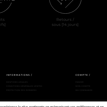
its
Retours /
ifs]
sous [14 jours]
INFORMATIONS /
COMPTE /
MENTIONS LÉGALES
PANIER
CONDITIONS GÉNÉRALES VENTES
MON COMPTE
PROTECTION DES DONNÉES
MA COMMANDE