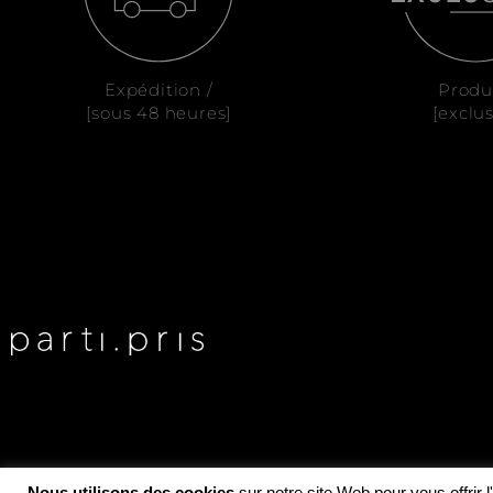
Expédition /
Produ
[sous 48 heures]
[exclus