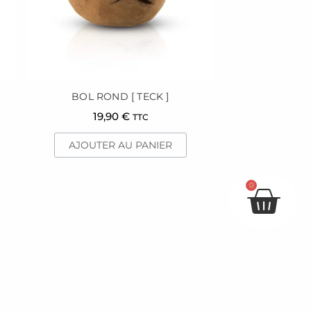
BOL ROND [ TECK ]
19,90
€
TTC
AJOUTER AU PANIER
Pan
0