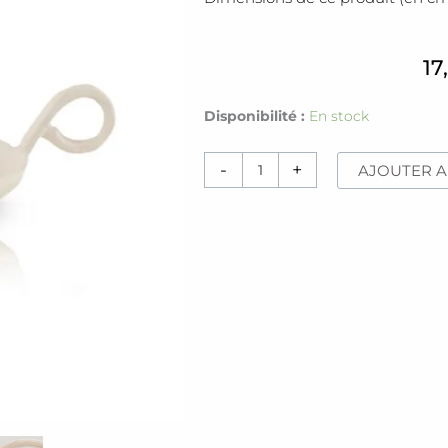
17
quantité
Disponibilité :
En stock
de
Bougeoir
-
+
AJOUTER A
[Agra]
blanc