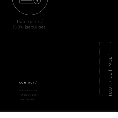
Paiements /
100% [sécurisés]
CONTACT /
NOUS JOINDRE
LA BOUTIQUE
INSTAGRAM