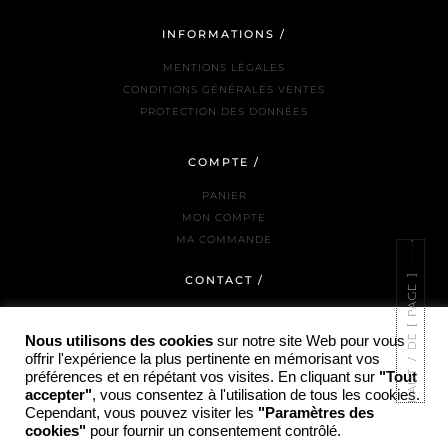
INFORMATIONS /
MENTIONS LÉGALES
CONDITIONS GÉNÉRALES VENTES
PROTECTION DES DONNÉES
COMPTE /
PANIER
MON COMPTE
MA COMMANDE
CONTACT /
NOUS JOINDRE
LA BOUTIQUE
Nous utilisons des cookies
sur notre site Web pour vous
offrir l'expérience la plus pertinente en mémorisant vos
INSTAGRAM
préférences et en répétant vos visites. En cliquant sur
"Tout
accepter"
, vous consentez à l'utilisation de tous les cookies.
Cependant, vous pouvez visiter les
"Paramètres des
cookies"
pour fournir un consentement contrôlé.