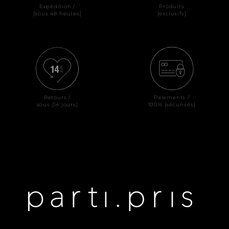
Expédition /
Produits
[sous 48 heures]
[exclusifs]
Retours /
Paiements /
sous [14 jours]
100% [sécurisés]