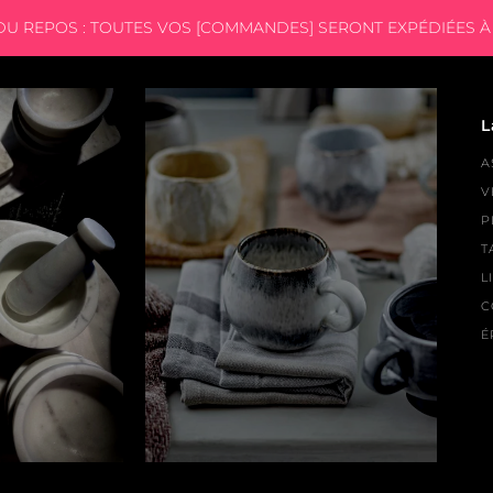
 DU REPOS : TOUTES VOS [COMMANDES] SERONT EXPÉDIÉES À 
L
A
V
P
T
L
C
É