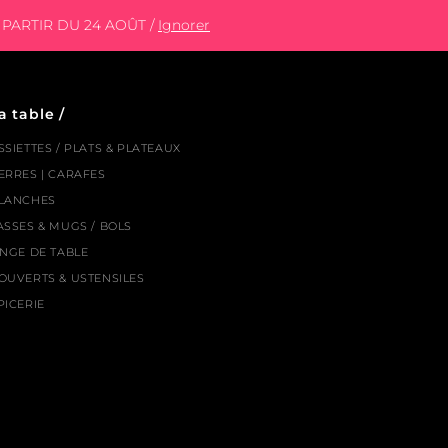
PARTIR DU 24 AOÛT /
Ignorer
a table /
SSIETTES / PLATS & PLATEAUX
ERRES | CARAFES
LANCHES
ASSES & MUGS / BOLS
INGE DE TABLE
OUVERTS & USTENSILES
PICERIE