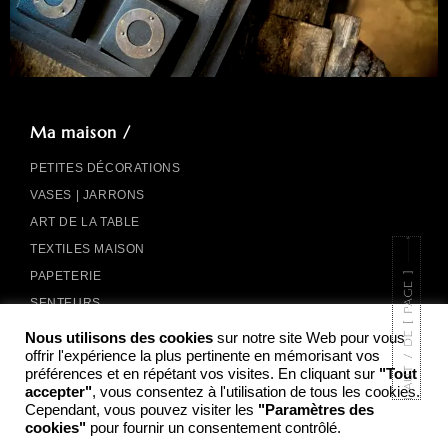
Ma maison /
PETITES DÉCORATIONS
VASES | JARRONS
ART DE LA TABLE
TEXTILES MAISON
PAPETERIE
SENTEURS
• Bougies
Nous utilisons des cookies
sur notre site Web pour vous
offrir l'expérience la plus pertinente en mémorisant vos
• Parfums
préférences et en répétant vos visites. En cliquant sur
"Tout
accepter"
, vous consentez à l'utilisation de tous les cookies.
OBJETS CHINÉS
Cependant, vous pouvez visiter les
"Paramètres des
cookies"
pour fournir un consentement contrôlé.