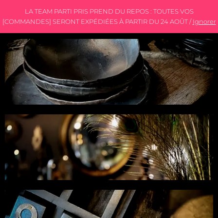
LA TEAM PARTI PRIS PREND DU REPOS : TOUTES VOS
[COMMANDES] SERONT EXPÉDIÉES À PARTIR DU 24 AOÛT /
Ignorer