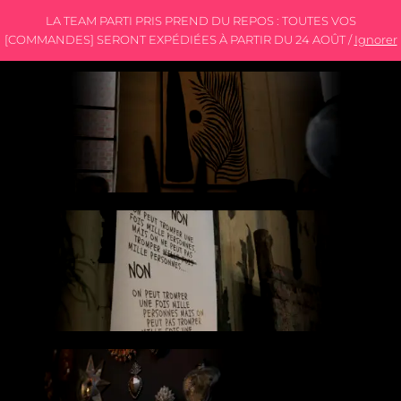
LA TEAM PARTI PRIS PREND DU REPOS : TOUTES VOS
[COMMANDES] SERONT EXPÉDIÉES À PARTIR DU 24 AOÛT /
Ignorer