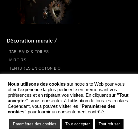
Décoration murale /
TABLEAUX & TOILES
MIROIRS
TENTURES EN COTON BIO
SUSPENSIONS & EXVOTOS
Nous utilisons des cookies
sur notre site Web pour vous
AFFICHES
offrir l'expérience la plus pertinente en mémorisant vos
PEINTURES BIO SOURCEES
préférences et en répétant vos visites. En cliquant sur
"Tout
accepter"
, vous consentez à l'utilisation de tous les cookies.
Cependant, vous pouvez visiter les
"Paramètres des
cookies"
pour fournir un consentement contrôlé.
Paramètres des cookies
Tout accepter
Tout refuser