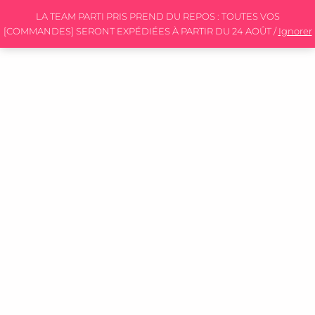
LA TEAM PARTI PRIS PREND DU REPOS : TOUTES VOS
[COMMANDES] SERONT EXPÉDIÉES À PARTIR DU 24 AOÛT /
Ignorer